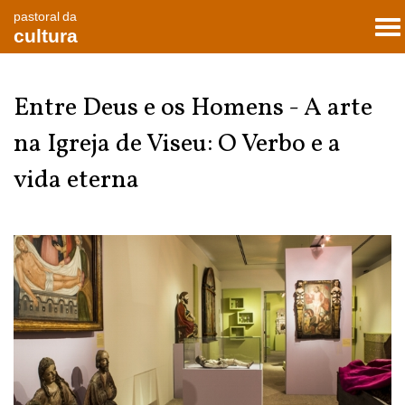
pastoral da
To
cultura
nav
Entre Deus e os Homens - A arte
na Igreja de Viseu: O Verbo e a
vida eterna