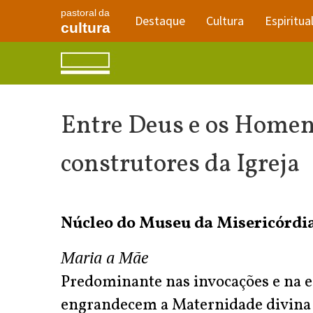
pastoral da
Destaque
Cultura
Espiritua
cultura
Entre Deus e os Homens
construtores da Igreja
Núcleo do Museu da Misericórdi
Maria a Mãe
Predominante nas invocações e na es
engrandecem a Maternidade divina d