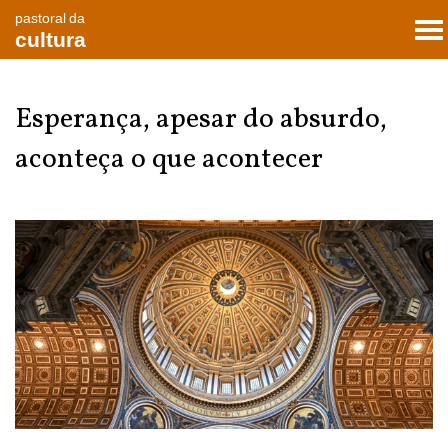
pastoral da
To
cultura
nav
Esperança, apesar do absurdo,
aconteça o que acontecer