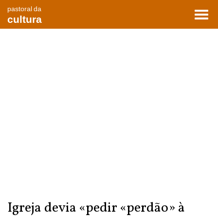
pastoral da
Toggl
cultura
navig
Igreja devia «pedir «perdão» à