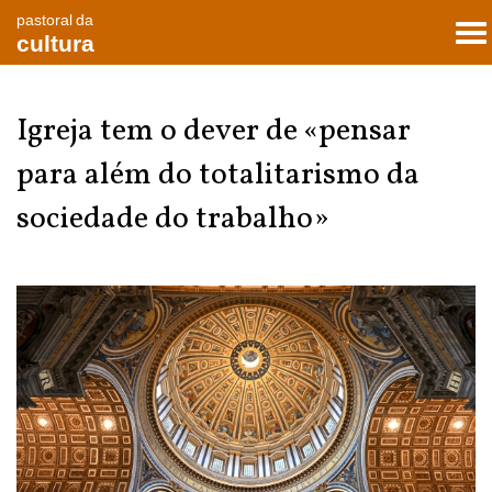
pastoral da
To
cultura
nav
Igreja tem o dever de «pensar
para além do totalitarismo da
sociedade do trabalho»