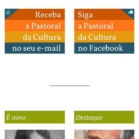
É novo
Destaque