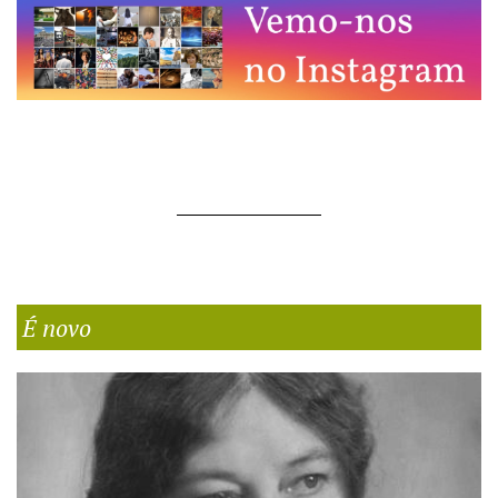
É novo