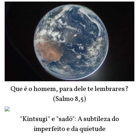
do Júri
Que é o homem, para dele te lembrares?
(Salmo 8,5)
"Kintsugi" e "sadō": A subtileza do
imperfeito e da quietude