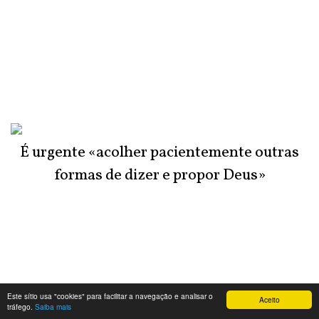
É urgente «acolher pacientemente outras
formas de dizer e propor Deus»
Este sítio usa "cookies" para facilitar a navegação e analisar o
Aceito
tráfego.
Saiba mais