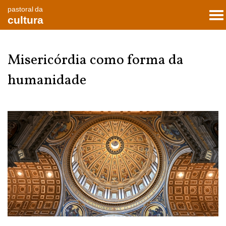
pastoral da
To
cultura
nav
Misericórdia como forma da
humanidade