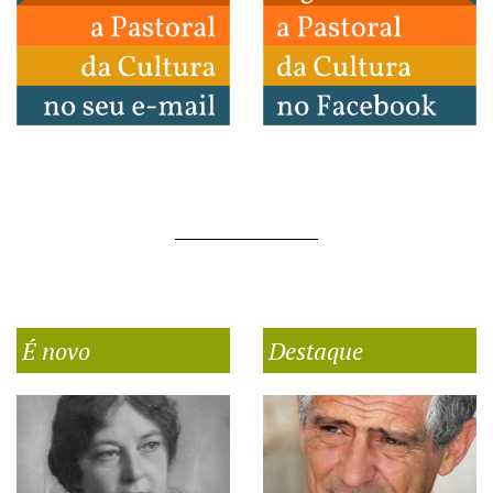
É novo
Destaque