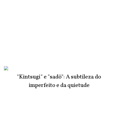
"Kintsugi" e "sadō": A subtileza do
imperfeito e da quietude