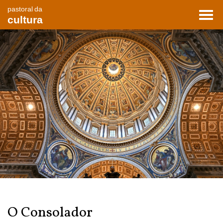
pastoral da
Toggl
cultura
navig
O Consolador