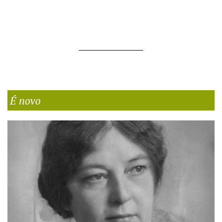
É novo