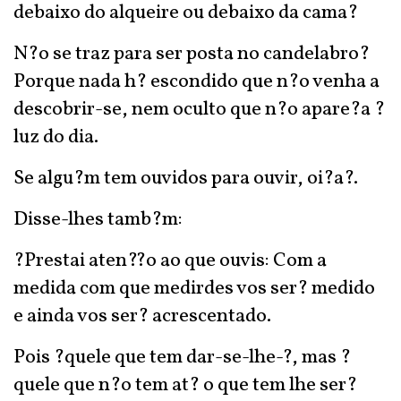
debaixo do alqueire ou debaixo da cama?
N?o se traz para ser posta no candelabro?
Porque nada h? escondido que n?o venha a
descobrir-se, nem oculto que n?o apare?a ?
luz do dia.
Se algu?m tem ouvidos para ouvir, oi?a?.
Disse-lhes tamb?m:
?Prestai aten??o ao que ouvis: Com a
medida com que medirdes vos ser? medido
e ainda vos ser? acrescentado.
Pois ?quele que tem dar-se-lhe-?, mas ?
quele que n?o tem at? o que tem lhe ser?