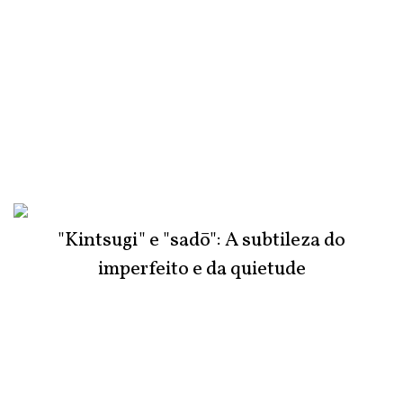
"Kintsugi" e "sadō": A subtileza do
imperfeito e da quietude