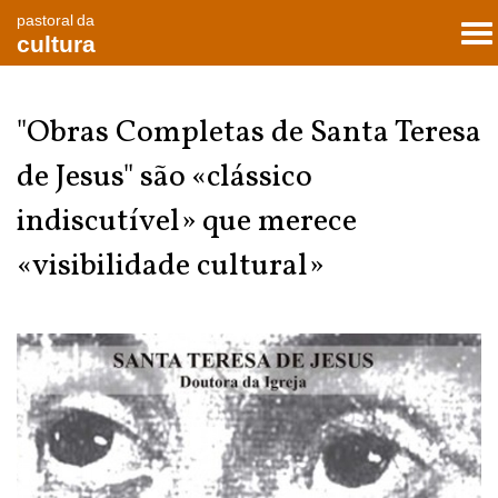
pastoral da
To
cultura
nav
"Obras Completas de Santa Teresa
de Jesus" são «clássico
indiscutível» que merece
«visibilidade cultural»