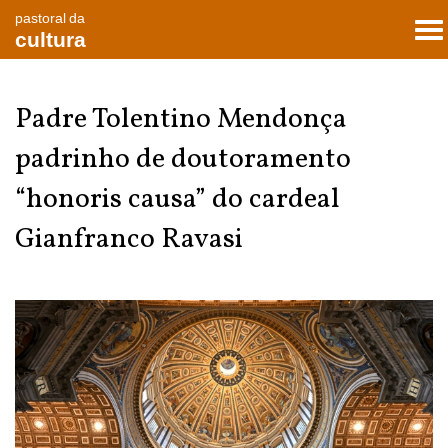
pastoral da
To
cultura
nav
Padre Tolentino Mendonça
padrinho de doutoramento
“honoris causa” do cardeal
Gianfranco Ravasi