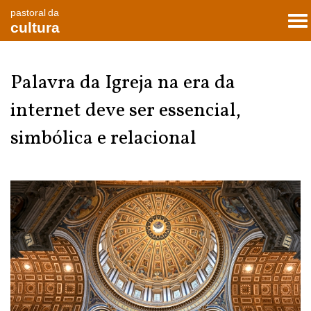
pastoral da
To
cultura
nav
Palavra da Igreja na era da
internet deve ser essencial,
simbólica e relacional