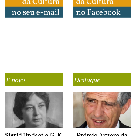
É novo
Destaque
Sigrid Undset e G. K.
Prémio Árvore da