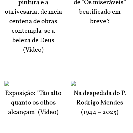
pintura e a
de “Os miseráveis”
ourivesaria, de meia
beatificado em
centena de obras
breve?
contempla-se a
beleza de Deus
(Vídeo)
Exposição: "Tão alto
Na despedida do P.
quanto os olhos
Rodrigo Mendes
alcançam" (Vídeo)
(1944 – 2023)