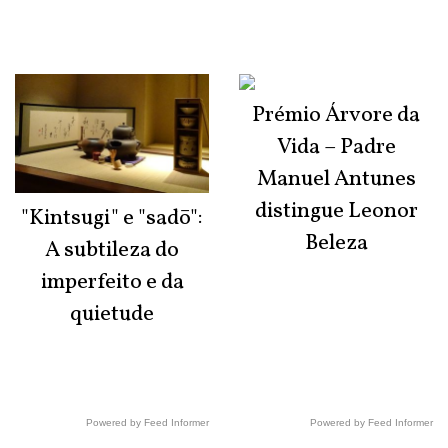
Prémio Árvore da
Vida – Padre
Manuel Antunes
distingue Leonor
"Kintsugi" e "sadō":
Beleza
A subtileza do
imperfeito e da
quietude
Powered by Feed Informer
Powered by Feed Informer