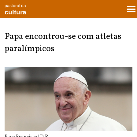
pastoral da
To
cultura
nav
Papa encontrou-se com atletas
paralímpicos