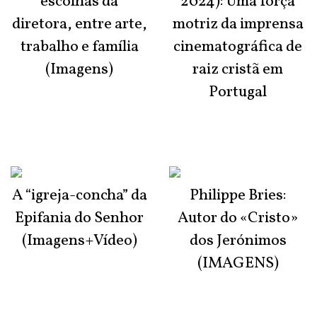
escolhas da
2024): Uma força
diretora, entre arte,
motriz da imprensa
trabalho e família
cinematográfica de
(Imagens)
raiz cristã em
Portugal
A “igreja-concha” da
Philippe Bries:
Epifania do Senhor
Autor do «Cristo»
(Imagens+Vídeo)
dos Jerónimos
(IMAGENS)