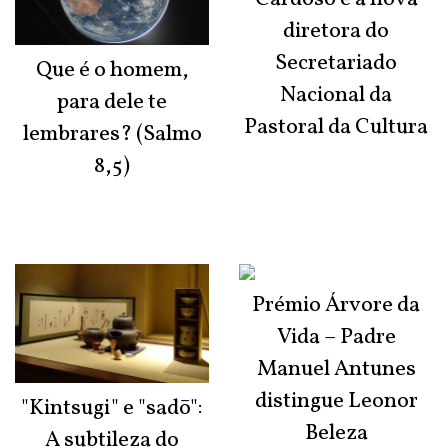
diretora do
Secretariado
Que é o homem,
Nacional da
para dele te
Pastoral da Cultura
lembrares? (Salmo
8,5)
Prémio Árvore da
Vida – Padre
Manuel Antunes
distingue Leonor
"Kintsugi" e "sadō":
Beleza
A subtileza do