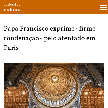
pastoral da
To
cultura
nav
Papa Francisco exprime «firme
condenação» pelo atentado em
Paris