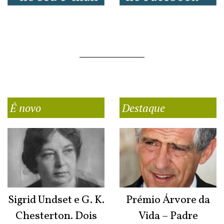
É novo
Destaque
Sigrid Undset e G. K.
Prémio Árvore da
Chesterton. Dois
Vida – Padre