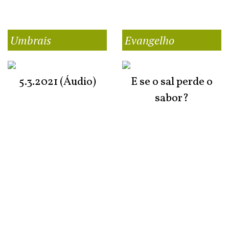
Umbrais
Evangelho
5.3.2021 (Áudio)
E se o sal perde o
sabor?