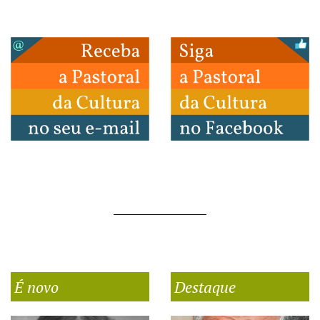
É novo
Destaque