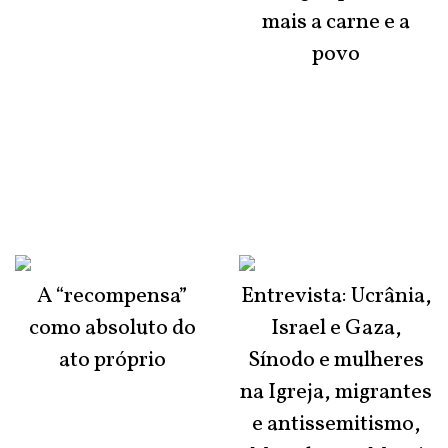
mais a carne e a
povo
A “recompensa”
Entrevista: Ucrânia,
como absoluto do
Israel e Gaza,
ato próprio
Sínodo e mulheres
na Igreja, migrantes
e antissemitismo,