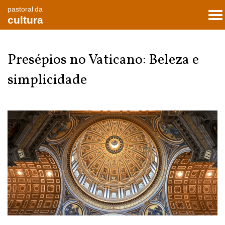
pastoral da
To
cultura
nav
Presépios no Vaticano: Beleza e
simplicidade