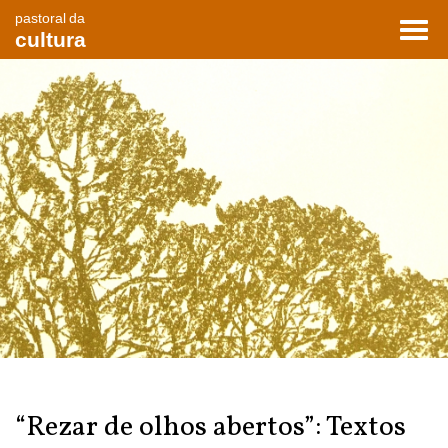
pastoral da
Toggl
cultura
navig
“Rezar de olhos abertos”: Textos