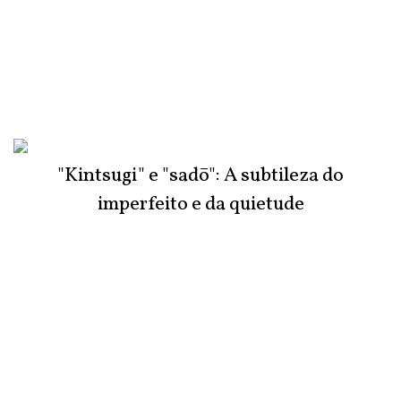
"Kintsugi" e "sadō": A subtileza do
imperfeito e da quietude