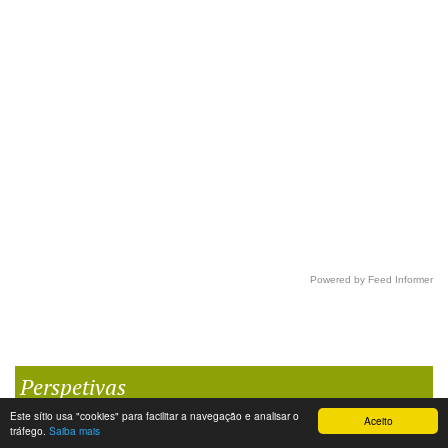
Powered by Feed Informer
Perspetivas
Este sítio usa "cookies" para facilitar a navegação e analisar o
Aceito
tráfego.
Saiba mais