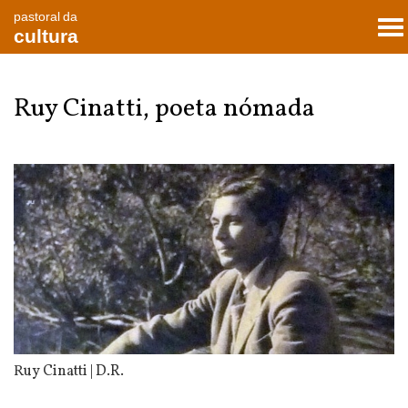
pastoral da
To
cultura
nav
Ruy Cinatti, poeta nómada
Ruy Cinatti | D.R.