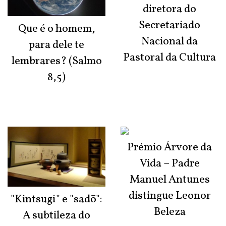
diretora do
Secretariado
Que é o homem,
Nacional da
para dele te
Pastoral da Cultura
lembrares? (Salmo
8,5)
Prémio Árvore da
Vida – Padre
Manuel Antunes
distingue Leonor
"Kintsugi" e "sadō":
Beleza
A subtileza do