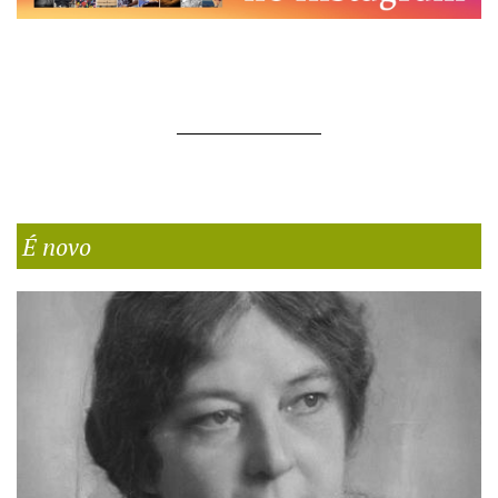
É novo