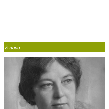
É novo