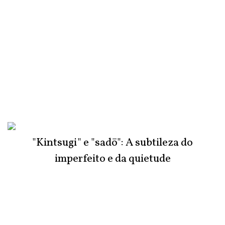
"Kintsugi" e "sadō": A subtileza do
imperfeito e da quietude