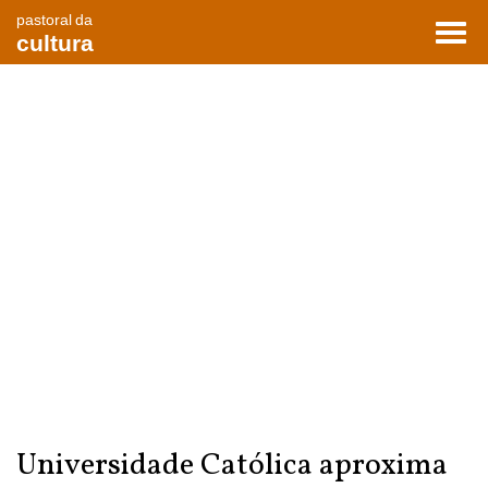
pastoral da
Toggl
cultura
navig
Universidade Católica aproxima