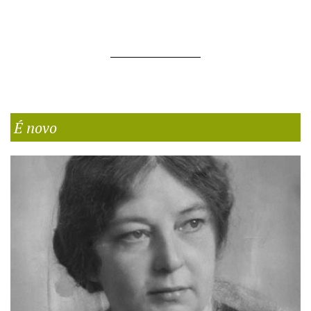
É novo