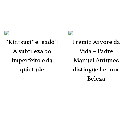
"Kintsugi" e "sadō":
Prémio Árvore da
A subtileza do
Vida – Padre
imperfeito e da
Manuel Antunes
quietude
distingue Leonor
Beleza