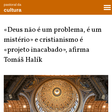
pastoral da
To
cultura
nav
«Deus não é um problema, é um
mistério» e cristianismo é
«projeto inacabado», afirma
Tomáš Halík