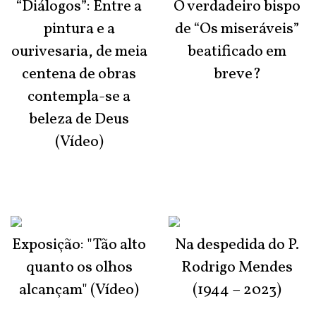
“Diálogos”: Entre a
O verdadeiro bispo
pintura e a
de “Os miseráveis”
ourivesaria, de meia
beatificado em
centena de obras
breve?
contempla-se a
beleza de Deus
(Vídeo)
Exposição: "Tão alto
Na despedida do P.
quanto os olhos
Rodrigo Mendes
alcançam" (Vídeo)
(1944 – 2023)