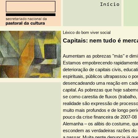
Léxico do bom viver social
Capitais: nem tudo é merc
Aumentam as pobrezas "más" e dimi
Estamos empobrecendo rapidamente 
deterioração de capitais civis, educati
espirituais, públicos ultrapassou o pon
desencadeando uma reação em cadeia
capital
. As pobrezas que hoje sabem
se como carestia de fluxos (trabalho
realidade são expressão de processos
muito mais profundos e de longo pe
pouco da crise financeira de 2007-08 
Alemanha – os alibis do costume, qu
escondem as verdadeiras razões do 
a passar. Muita gente denuncia já que