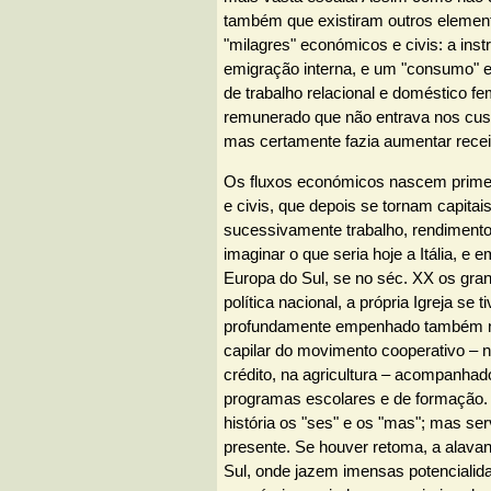
também que existiram outros element
"milagres" económicos e civis: a instr
emigração interna, e um "consumo" en
de trabalho relacional e doméstico fe
remunerado que não entrava nos cu
mas certamente fazia aumentar receita
Os fluxos económicos nascem primei
e civis, que depois se tornam capitais 
sucessivamente trabalho, rendimento
imaginar o que seria hoje a Itália, e e
Europa do Sul, se no séc. XX os gran
política nacional, a própria Igreja se 
profundamente empenhado também no
capilar do movimento cooperativo – 
crédito, na agricultura – acompanh
programas escolares e de formação
história os "ses" e os "mas"; mas se
presente. Se houver retoma, a alavan
Sul, onde jazem imensas potenciali