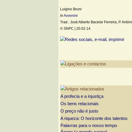
Luigino Bruni
In
Avvenire
Trad.: José Alberto Bacelar Ferreira, P. Antón
© SNPC |
20.02.14
A profecia e a injustiça
Os bens relacionais
O preço não é justo
A riqueza: O horizonte dos talentos
Palavras para o nosso tempo
Ágape (a grande aurora)