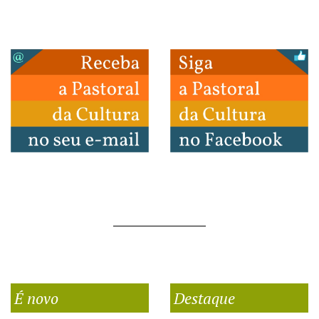
É novo
Destaque