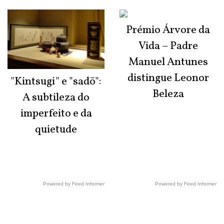
Prémio Árvore da
Vida – Padre
Manuel Antunes
distingue Leonor
"Kintsugi" e "sadō":
Beleza
A subtileza do
imperfeito e da
quietude
Powered by Feed Informer
Powered by Feed Informer