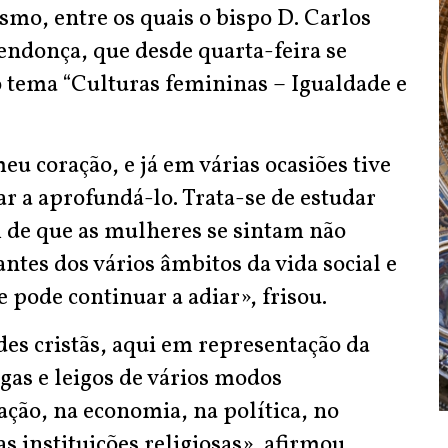
mo, entre os quais o bispo D. Carlos
endonça, que desde quarta-feira se
tema “Culturas femininas – Igualdade e
u coração, e já em várias ocasiões tive
ar a aprofundá-lo. Trata-se de estudar
m de que as mulheres se sintam não
tes dos vários âmbitos da vida social e
e pode continuar a adiar», frisou.
es cristãs, aqui em representação da
gas e leigos de vários modos
ção, na economia, na política, no
s instituições religiosas», afirmou