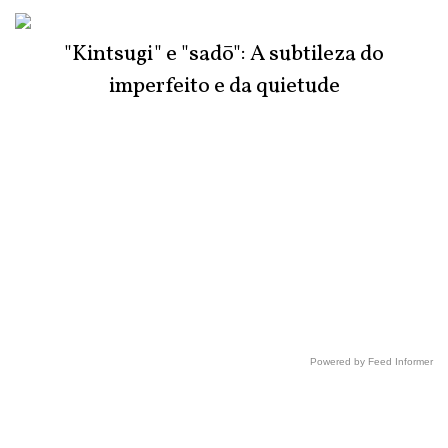
"Kintsugi" e "sadō": A subtileza do
imperfeito e da quietude
Powered by Feed Informer