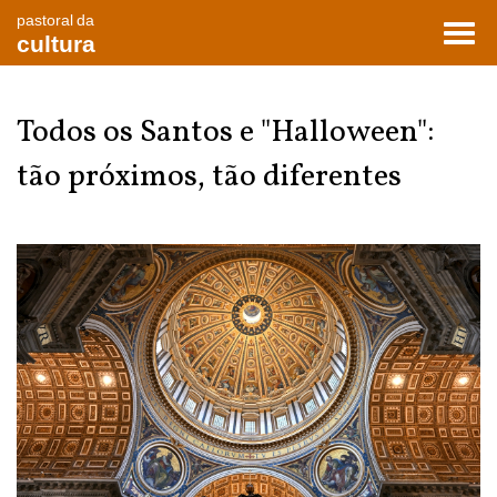
pastoral da
Toggl
cultura
navig
Todos os Santos e "Halloween":
tão próximos, tão diferentes