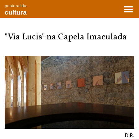
pastoral da
Toggl
cultura
navig
"Via Lucis" na Capela Imaculada
D.R.