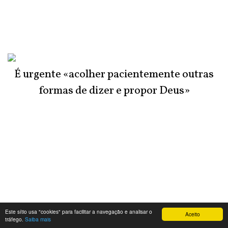
É urgente «acolher pacientemente outras
formas de dizer e propor Deus»
Este sítio usa "cookies" para facilitar a navegação e analisar o
Aceito
tráfego.
Saiba mais