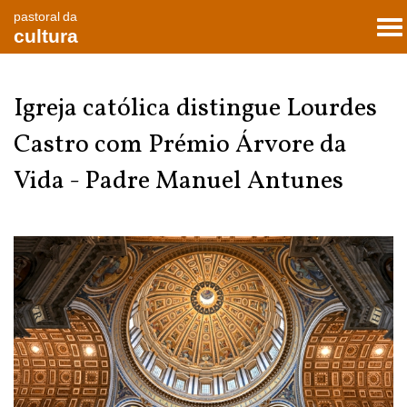
pastoral da
To
cultura
nav
Igreja católica distingue Lourdes
Castro com Prémio Árvore da
Vida - Padre Manuel Antunes