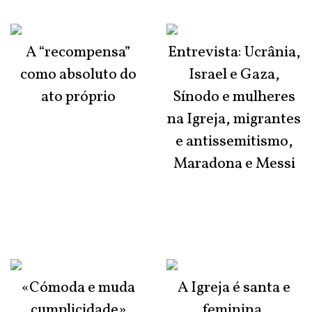
A “recompensa”
Entrevista: Ucrânia,
como absoluto do
Israel e Gaza,
ato próprio
Sínodo e mulheres
na Igreja, migrantes
e antissemitismo,
Maradona e Messi
«Cómoda e muda
A Igreja é santa e
cumplicidade»
feminina,