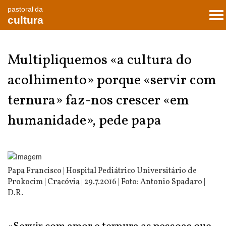
pastoral da
To
cultura
nav
Multipliquemos «a cultura do
acolhimento» porque «servir com
ternura» faz-nos crescer «em
humanidade», pede papa
Papa Francisco | Hospital Pediátrico Universitário de
Prokocim | Cracóvia | 29.7.2016 | Foto: Antonio Spadaro |
D.R.