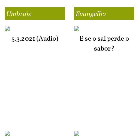
Umbrais
Evangelho
5.3.2021 (Áudio)
E se o sal perde o
sabor?