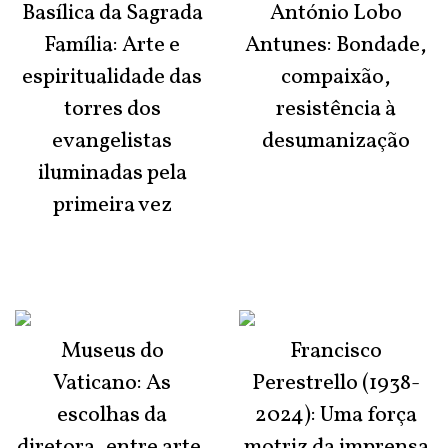
Basílica da Sagrada
António Lobo
Família: Arte e
Antunes: Bondade,
espiritualidade das
compaixão,
torres dos
resistência à
evangelistas
desumanização
iluminadas pela
primeira vez
Museus do
Francisco
Vaticano: As
Perestrello (1938-
escolhas da
2024): Uma força
diretora, entre arte,
motriz da imprensa