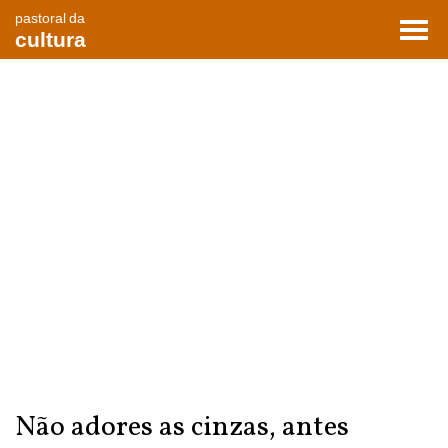
pastoral da
Toggl
cultura
navig
Não adores as cinzas, antes