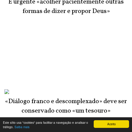
É urgente «acolher pacientemente outras
formas de dizer e propor Deus»
«Diálogo franco e descomplexado» deve ser
conservado como «um tesouro»
Este sítio usa "cookies" para facilitar a navegação e analisar o
Aceito
tráfego.
Saiba mais