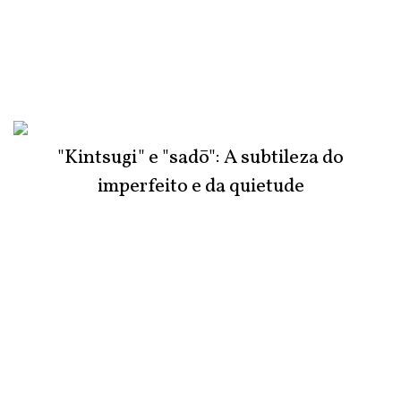
"Kintsugi" e "sadō": A subtileza do
imperfeito e da quietude