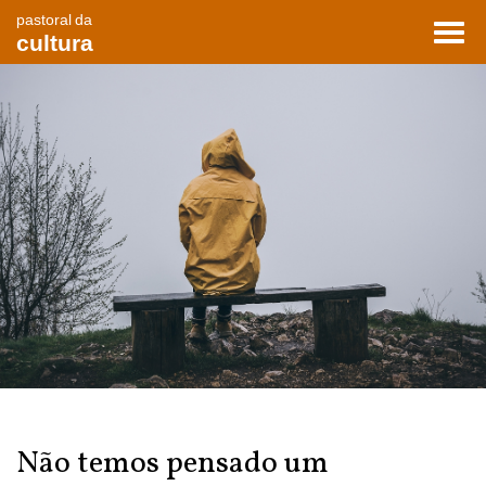
pastoral da
Toggl
cultura
navig
Não temos pensado um