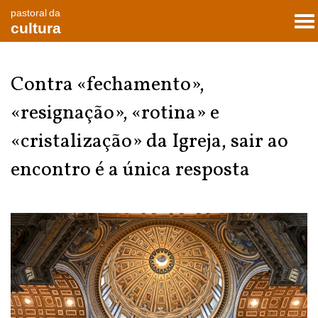
pastoral da
To
cultura
nav
Contra «fechamento»,
«resignação», «rotina» e
«cristalização» da Igreja, sair ao
encontro é a única resposta