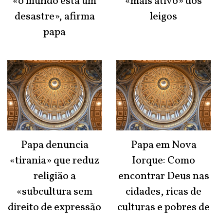
«o mundo está um
«mais ativo» dos
desastre», afirma
leigos
papa
Papa denuncia
Papa em Nova
«tirania» que reduz
Iorque: Como
religião a
encontrar Deus nas
«subcultura sem
cidades, ricas de
direito de expressão
culturas e pobres de