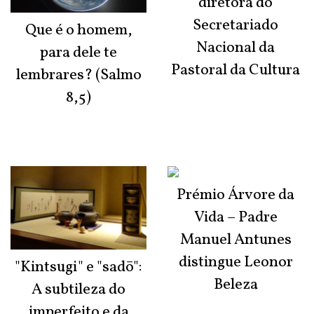
diretora do
Secretariado
Que é o homem,
Nacional da
para dele te
Pastoral da Cultura
lembrares? (Salmo
8,5)
Prémio Árvore da
Vida – Padre
Manuel Antunes
distingue Leonor
"Kintsugi" e "sadō":
Beleza
A subtileza do
imperfeito e da