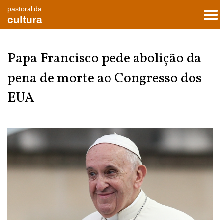
pastoral da
To
cultura
nav
Papa Francisco pede abolição da
pena de morte ao Congresso dos
EUA