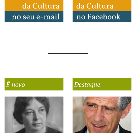
É novo
Destaque