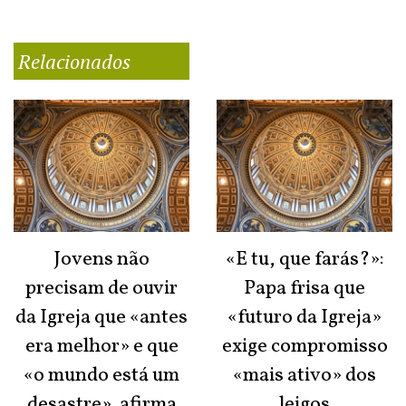
Relacionados
Jovens não
«E tu, que farás?»:
precisam de ouvir
Papa frisa que
da Igreja que «antes
«futuro da Igreja»
era melhor» e que
exige compromisso
«o mundo está um
«mais ativo» dos
desastre», afirma
leigos