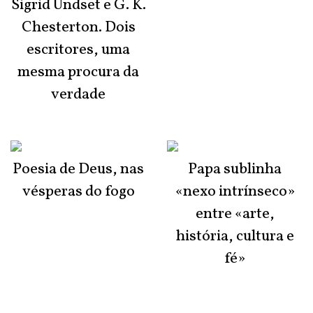
Sigrid Undset e G. K.
Chesterton. Dois
escritores, uma
mesma procura da
verdade
Poesia de Deus, nas
Papa sublinha
vésperas do fogo
«nexo intrínseco»
entre «arte,
história, cultura e
fé»