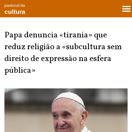
pastoral da
To
cultura
nav
Papa denuncia «tirania» que
reduz religião a «subcultura sem
direito de expressão na esfera
pública»