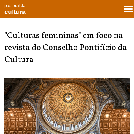
pastoral da
To
cultura
nav
"Culturas femininas" em foco na
revista do Conselho Pontifício da
Cultura