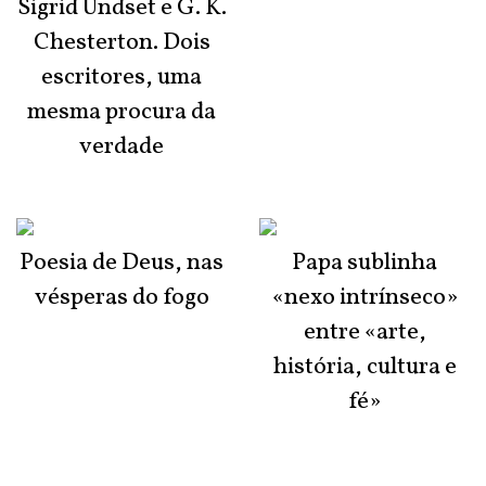
Sigrid Undset e G. K.
Chesterton. Dois
escritores, uma
mesma procura da
verdade
Poesia de Deus, nas
Papa sublinha
vésperas do fogo
«nexo intrínseco»
entre «arte,
história, cultura e
fé»