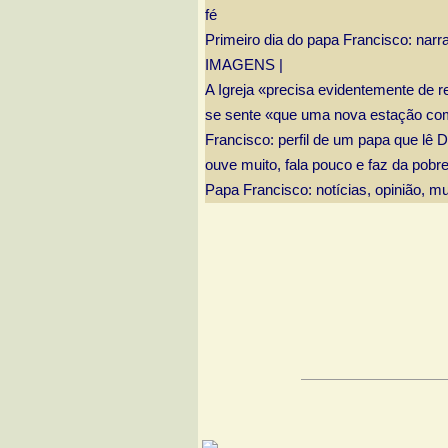
fé
Primeiro dia do papa Francisco: narrat
IMAGENS |
A Igreja «precisa evidentemente de 
se sente «que uma nova estação c
Francisco: perfil de um papa que lê 
ouve muito, fala pouco e faz da pob
Papa Francisco: notícias, opinião, mu