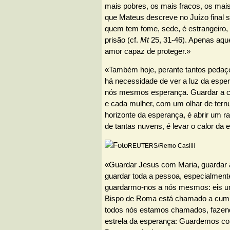
mais pobres, os mais fracos, os mai
que Mateus descreve no Juízo final s
quem tem fome, sede, é estrangeiro, 
prisão (cf.
Mt
25, 31-46). Apenas aq
amor capaz de proteger.»
«Também hoje, perante tantos pedaço
há necessidade de ver a luz da espe
nós mesmos esperança. Guardar a 
e cada mulher, com um olhar de ternu
horizonte da esperança, é abrir um r
de tantas nuvens, é levar o calor da
REUTERS/Remo Casilli
«Guardar Jesus com Maria, guardar a 
guardar toda a pessoa, especialment
guardarmo-nos a nós mesmos: eis u
Bispo de Roma está chamado a cumpr
todos nós estamos chamados, fazen
estrela da esperança: Guardemos co