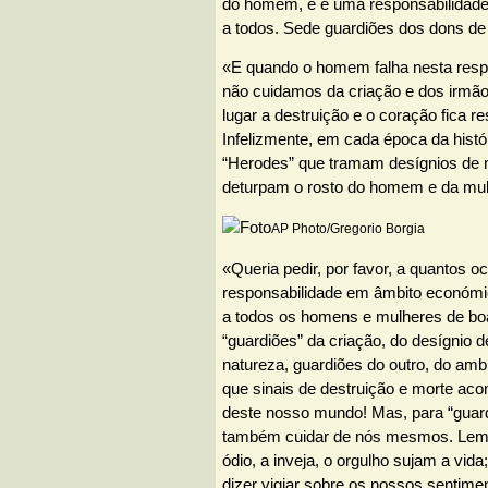
do homem, e é uma responsabilidade 
a todos. Sede guardiões dos dons d
«E quando o homem falha nesta resp
não cuidamos da criação e dos irmão
lugar a destruição e o coração fica r
Infelizmente, em cada época da histó
“Herodes” que tramam desígnios de 
deturpam o rosto do homem e da mul
AP Photo/Gregorio Borgia
«Queria pedir, por favor, a quantos 
responsabilidade em âmbito económico
a todos os homens e mulheres de bo
“guardiões” da criação, do desígnio d
natureza, guardiões do outro, do am
que sinais de destruição e morte a
deste nosso mundo! Mas, para “guar
também cuidar de nós mesmos. Lem
ódio, a inveja, o orgulho sujam a vida
dizer vigiar sobre os nossos sentime