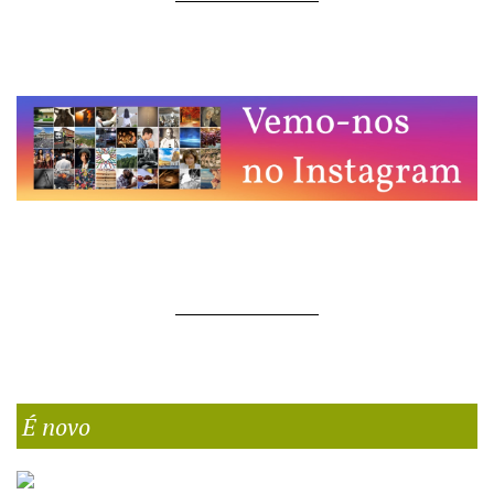
É novo