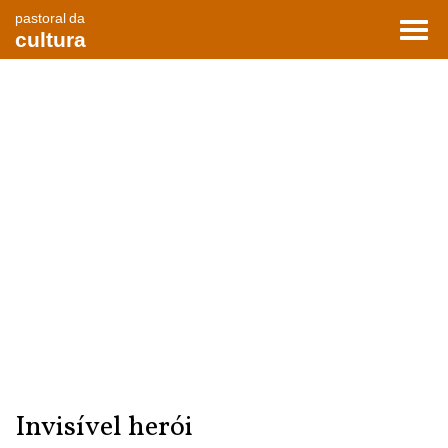
pastoral da
Toggl
cultura
navig
Invisível herói