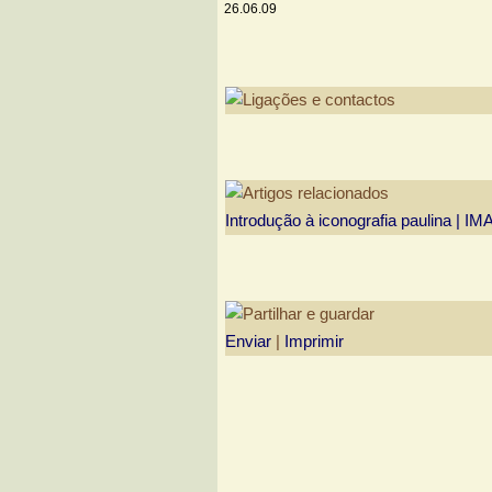
26.06.09
Introdução à iconografia paulina | I
Enviar
|
Imprimir