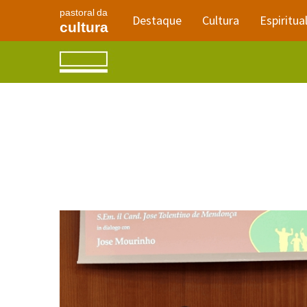
pastoral da
Destaque
Cultura
Espiritua
cultura