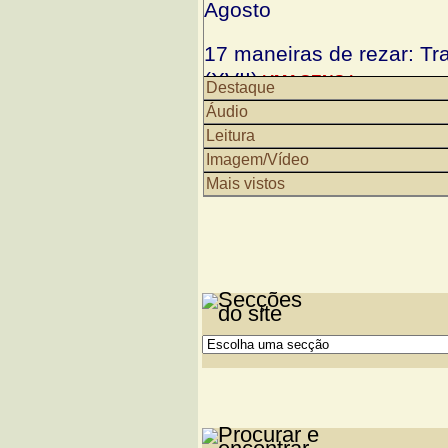
Agosto
17 maneiras de rezar: Tr
(XVII)
| IMAGENS |
Destaque
Áudio
Férias são para descansa
Leitura
os outros
Imagem/Vídeo
Mais vistos
Ser padre é maravilhoso.
O que ouvimos e aprend
nos transmitiram
Exposição: São Paulo e
O Evangelho das imagen
Guimarães evoca S. Gual
Bento XVI elogia nadado