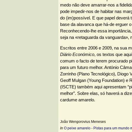
medo não deve amarrar-nos a fidelid
pode impedir-nos de habitar nas marg
do (im)possível. E que papel deverá 
base da alavanca que há-de erguer o 
Reconhecendo-lhe essa importância, t
seja na «retaguarda da vanguarda»,
Escritos entre 2006 e 2009, na sua ma
Diário Económico
, os textos que aq
comum o facto de terem procurado pis
para um futuro melhor. António Câm
Zorrinho (Plano Tecnológico), Diogo 
Geoff Mulgan (Young Foundation) e 
(ISCTE) também aqui apresentam “p
melhor”. Sobre elas, só haverá a diz
cardume amarelo.
João Wengorovius Meneses
In
O peixe amarelo - Pistas para um mundo 