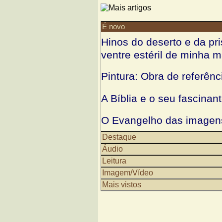
É novo
Hinos do deserto e da pr
ventre estéril de minha mã
Pintura: Obra de referên
A Bíblia e o seu fascina
O Evangelho das imagen
Destaque
Jornadas Europeias do P
Áudio
Leitura
S. João Maria Vianney, p
Imagem/Vídeo
Mais vistos