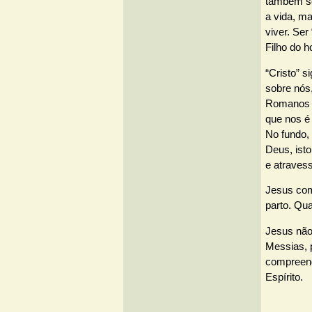
também so
a vida, m
viver. Ser
Filho do 
“Cristo” s
sobre nós
Romanos 8
que nos é 
No fundo,
Deus, ist
e atravess
Jesus com
parto. Qua
Jesus não
Messias, 
compreend
Espírito.