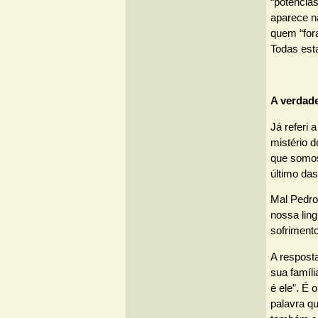
“potência
aparece n
quem “fora
Todas esta
A verdad
Já referi 
mistério 
que somos
último da
Mal Pedro 
nossa lin
sofrimento
A respost
sua famíli
é ele”. É 
palavra q