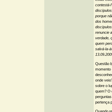
contestá-
discípulos
porque nã
dos homen
discípulos
renuncie 
verdade, 
quem perd
salvá-la-á
13.09.200
Questão bi
momento 
desconhec
onde veio
sobre o lu
quem? O 
perguntas 
pertença p
Quando re