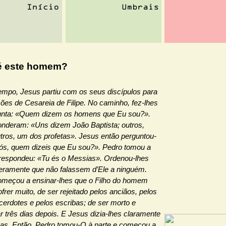
 este homem?
empo, Jesus partiu com os seus discípulos para
ões de Cesareia de Filipe. No caminho, fez-lhes
unta: «Quem dizem os homens que Eu sou?».
onderam: «Uns dizem João Baptista; outros,
utros, um dos profetas». Jesus então perguntou-
vós, quem dizeis que Eu sou?». Pedro tomou a
 respondeu: «Tu és o Messias». Ordenou-lhes
eramente que não falassem d’Ele a ninguém.
omeçou a ensinar-lhes que o Filho do homem
ofrer muito, de ser rejeitado pelos anciãos, pelos
erdotes e pelos escribas; de ser morto e
r três dias depois. E Jesus dizia-lhes claramente
sas. Então, Pedro tomou-O à parte e começou a