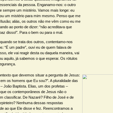
essenciais da pessoa. Enganamo-nos: o outro
 sempre um mistério. Vamos mais longe: eu
ou um mistério para mim mesmo. Penso que me
Ilusão; aliás, os outros não me vêm como eu me
ando ao ponto de dizer: “não acreditava que
paz disso!”. Para o bem ou para o mal.
 quando se trata dos outros, contentamo-nos
os: “É um padre”, ouvi eu de quem falava de
sso, ele vai reagir desta ou daquela maneira, vai
 ou aquilo, já sabemos o que esperar. Os rótulos
egurança.
ontexto que devemos situar a pergunta de Jesus:
em os homens que Eu sou?”. A pluralidade das
– João Baptista. Elias, um dos profetas –
 que os contemporâneos de Jesus não o
m classificar. De Nazaré? Filho de José e de
rpinteiro? Nenhuma dessas respostas
de ao que Ele disse e fez. Reencontramos a