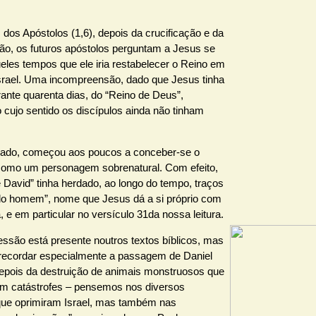
dos Apóstolos (1,6), depois da crucificação e da
ção, os futuros apóstolos perguntam a Jesus se
eles tempos que ele iria restabelecer o Reino em
Israel. Uma incompreensão, dado que Jesus tinha
rante quarenta dias, do “Reino de Deus”,
 cujo sentido os discípulos ainda não tinham
 lado, começou aos poucos a conceber-se o
omo um personagem sobrenatural. Com efeito,
e David” tinha herdado, ao longo do tempo, traços
 do homem”, nome que Jesus dá a si próprio com
, e em particular no versículo 31da nossa leitura.
essão está presente noutros textos bíblicos, mas
 recordar especialmente a passagem de Daniel
depois da destruição de animais monstruosos que
m catástrofes – pensemos nos diversos
que oprimiram Israel, mas também nas