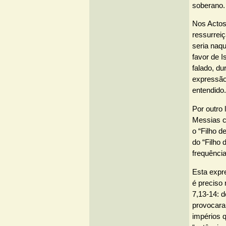
soberano.
Nos Actos 
ressurrei
seria naqu
favor de 
falado, du
expressão
entendido.
Por outro
Messias c
o “Filho d
do “Filho
frequência
Esta expr
é preciso
7,13-14: 
provocara
impérios 