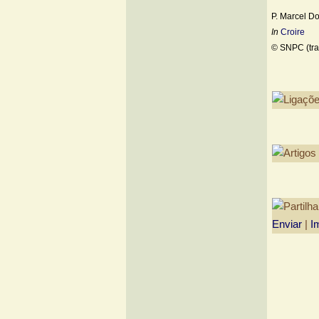
P. Marcel D
In
Croire
© SNPC (tra
Enviar
|
I