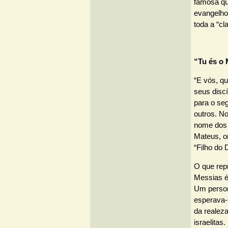
famosa qu
evangelhos
toda a “cl
“Tu és o
“E vós, q
seus disc
para o se
outros. N
nome dos 
Mateus, o
“Filho do 
O que repr
Messias é
Um person
esperava-s
da realeza
israelitas