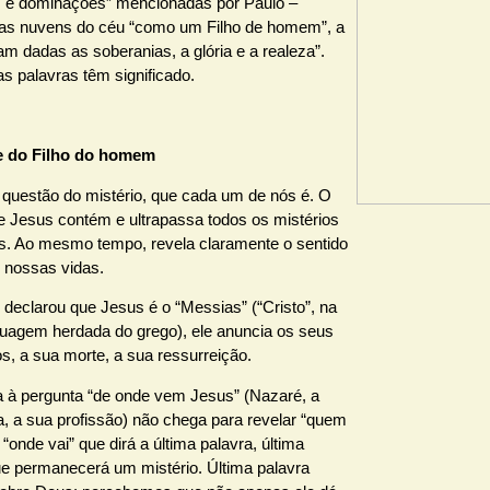
s e dominações” mencionadas por Paulo –
as nuvens do céu “como um Filho de homem”, a
m dadas as soberanias, a glória e a realeza”.
s palavras têm significado.
e do Filho do homem
a questão do mistério, que cada um de nós é. O
de Jesus contém e ultrapassa todos os mistérios
. Ao mesmo tempo, revela claramente o sentido
s nossas vidas.
declarou que Jesus é o “Messias” (“Cristo”, na
guagem herdada do grego), ele anuncia os seus
s, a sua morte, a sua ressurreição.
a à pergunta “de onde vem Jesus” (Nazaré, a
a, a sua profissão) não chega para revelar “quem
o “onde vai” que dirá a última palavra, última
ue permanecerá um mistério. Última palavra