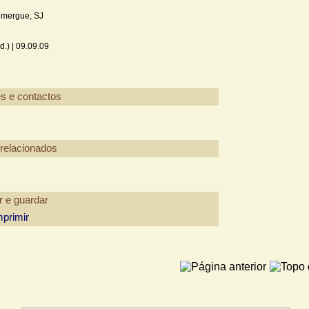
omergue, SJ
d.) |
09.09.09
mprimir