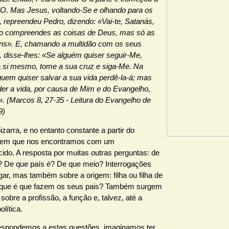
l’O. Mas Jesus, voltando-Se e olhando para os
, repreendeu Pedro, dizendo: «Vai-te, Satanás,
o compreendes as coisas de Deus, mas só as
s». E, chamando a multidão com os seus
, disse-lhes: «Se alguém quiser seguir-Me,
a si mesmo, tome a sua cruz e siga-Me. Na
quem quiser salvar a sua vida perdê-la-á; mas
er a vida, por causa de Mim e do Evangelho,
». (Marcos 8, 27-35 - Leitura do Evangelho de
9)
zarra, e no entanto constante a partir do
em que nos encontramos com um
ido. A resposta por muitas outras perguntas: de
? De que país é? De que meio? Interrogações
gar, mas também sobre a origem: filha ou filha de
que é que fazem os seus pais? Também surgem
sobre a profissão, a função e, talvez, até a
olítica.
spondemos a estas questões, imaginamos ter