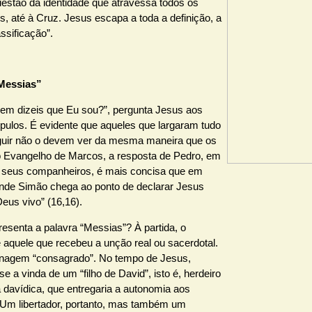
estão da identidade que atravessa todos os
, até à Cruz. Jesus escapa a toda a definição, a
assificação”.
 Messias”
uem dizeis que Eu sou?”, pergunta Jesus aos
ípulos. É evidente que aqueles que largaram tudo
guir não o devem ver da mesma maneira que os
o Evangelho de Marcos, a resposta de Pedro, em
seus companheiros, é mais concisa que em
nde Simão chega ao ponto de declarar Jesus
Deus vivo” (16,16).
esenta a palavra “Messias”? À partida, o
 aquele que recebeu a unção real ou sacerdotal.
agem “consagrado”. No tempo de Jesus,
e a vinda de um “filho de David”, isto é, herdeiro
 davídica, que entregaria a autonomia aos
. Um libertador, portanto, mas também um