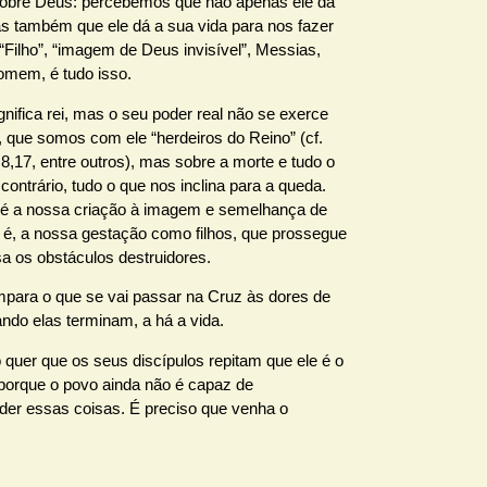
bre Deus: percebemos que não apenas ele dá
as também que ele dá a sua vida para nos fazer
 “Filho”, “imagem de Deus invisível”, Messias,
homem, é tudo isso.
ignifica rei, mas o seu poder real não se exerce
, que somos com ele “herdeiros do Reino” (cf.
,17, entre outros), mas sobre a morte e tudo o
contrário, tudo o que nos inclina para a queda.
 é a nossa criação à imagem e semelhança de
o é, a nossa gestação como filhos, que prossegue
a os obstáculos destruidores.
para o que se vai passar na Cruz às dores de
ndo elas terminam, a há a vida.
 quer que os seus discípulos repitam que ele é o
porque o povo ainda não é capaz de
er essas coisas. É preciso que venha o