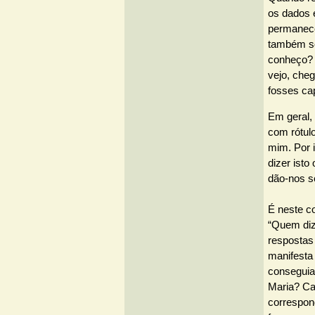
os dados 
permanece
também s
conheço? 
vejo, cheg
fosses ca
Em geral,
com rótul
mim. Por i
dizer isto
dão-nos s
É neste c
“Quem diz
respostas 
manifesta
conseguia
Maria? Ca
correspon