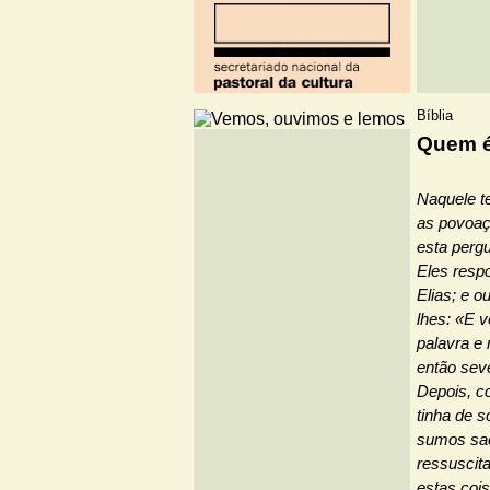
Bíblia
Quem é
Naquele t
as povoaç
esta perg
Eles resp
Elias; e o
lhes: «E 
palavra e
então sev
Depois, c
tinha de s
sumos sac
ressuscita
estas coi