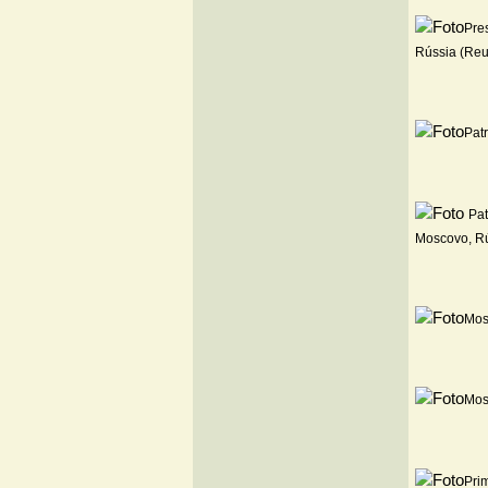
Pre
Rússia (Reu
Patr
Pat
Moscovo, Rú
Mos
Mos
Prim