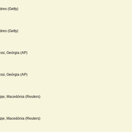
dres (Getty)
dres (Getty)
issi, Geórgia (AP)
issi, Geórgia (AP)
pje, Macedónia (Reuters)
pje, Macedónia (Reuters)