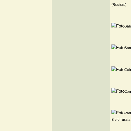
(Reuters)
Sar
Sar
Cair
Cair
Padr
Bielorrússia