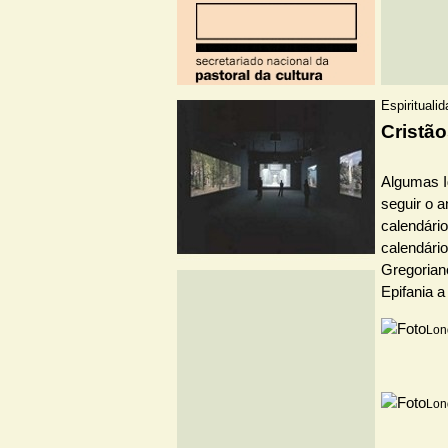
Espirituali
Cristã
Algumas I
seguir o a
calendári
calendário
Gregoriano
Epifania 
Lon
Lon