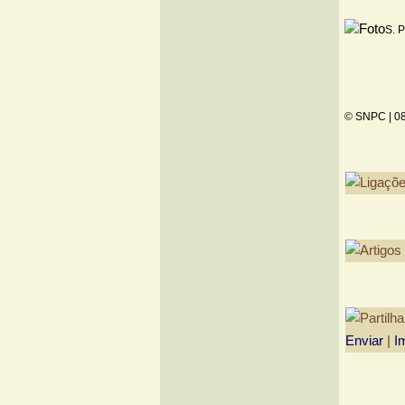
S. 
© SNPC |
08
Enviar
|
I