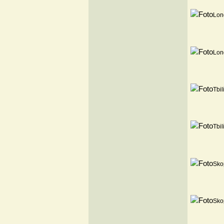
Lon
Lon
Tbil
Tbil
Sko
Sko