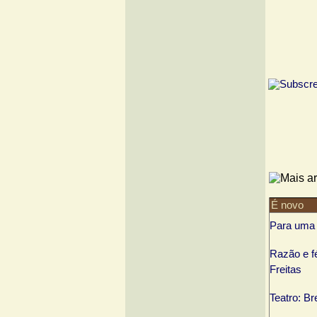
É novo
Para uma l
Razão e f
Freitas
Teatro: Br