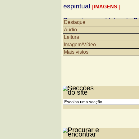
espiritual
| IMAGENS |
Reportagem «Vidas de Sil
Destaque
Carmelitas, vence prémio
Áudio
Leitura
Cristãos ortodoxos celeb
Imagem/Vídeo
Mais vistos
Espiritualidade cristã: 
VÍDEO |
Sessão de apresentação
horizonte de Deus - Sobr