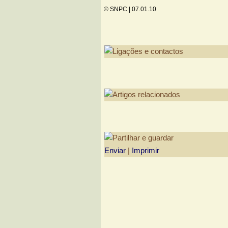
© SNPC |
07.01.10
Enviar
|
Imprimir