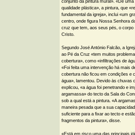
conjunto da pintura mural». «De uma 
qualidade plástica», a pintura, que «
fundamental da igreja», inclui «um g
centro, onde figura Nossa Senhora d
cruz que tem, aos seus pés, o corpo
Cristo.
Segundo José António Falcão, a Igre
ao Pé da Cruz «tem muitos problemas
cobertura», como «infiltrações de á
«Foi feita uma intervenção há mais 
cobertura não ficou em condições e con
água», lamentou. Devido às chuvas 
explicou, «a água foi penetrando e i
argamassa» do tecto da Sala do Consi
sob a qual está a pintura. «A argamas
maneira pesada que a sua capacidade
suficiente para a fixar ao tecto e estã
fragmentos da pintura», disse.
«Está em risco uma das principais jó