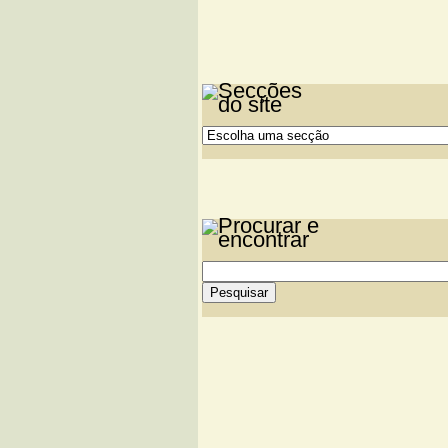
Ordenações em massa na
"Igualdade" e partilha m
Referentes da Pastoral d
Morreu o bom samaritan
Um dos livros mais prec
IMAGENS |
| VÍDEO |
Leitura: Ouvi do Vento
| I
Passo a rezar: oração a 
Haiti: Porquê, meu Deus
Festival Terras Sem Somb
sonoridades do jazz
Bispos do Brasil atribue