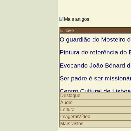
É novo
O guardião do Mosteiro d
Pintura de referência do 
Evocando João Bénard d
Ser padre é ser missioná
Centro Cultural de Lisbo
Destaque
conferências sobre Histór
Áudio
Leitura
Judeus sefarditas vão ter 
Imagem/Vídeo
Serra da Estrela
Mais vistos