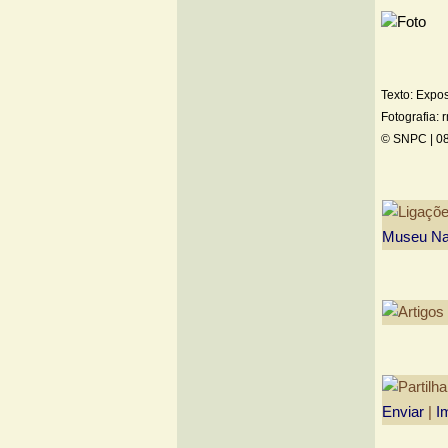
Texto: Expos
Fotografia: 
© SNPC |
08
Museu Nac
Enviar
|
I