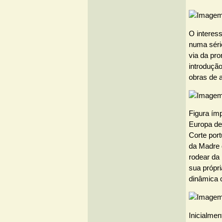
O interess
numa séri
via da pro
introduçã
obras de a
Figura ímp
Europa de
Corte por
da Madre 
rodear da 
sua própri
dinâmica c
Inicialme