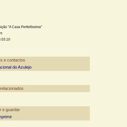
ição "A Casa Perfeitíssima"
rm
.03.10
ional do Azulejo
mprimir