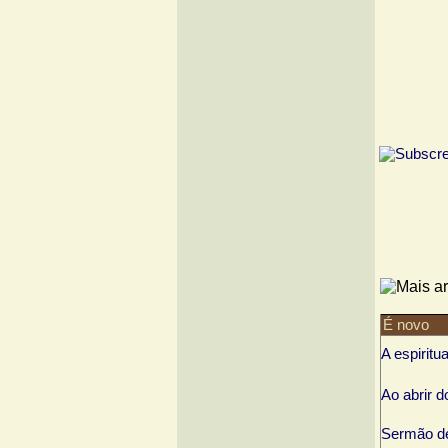
É novo
A espiritu
Ao abrir d
Sermão de 