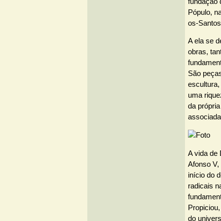
fundação d
Pópulo, na
os-Santos
A ela se 
obras, tan
fundament
São peças 
escultura,
uma riquez
da própria
associada
A vida de 
Afonso V, 
início do 
radicais 
fundament
Propiciou
do univers