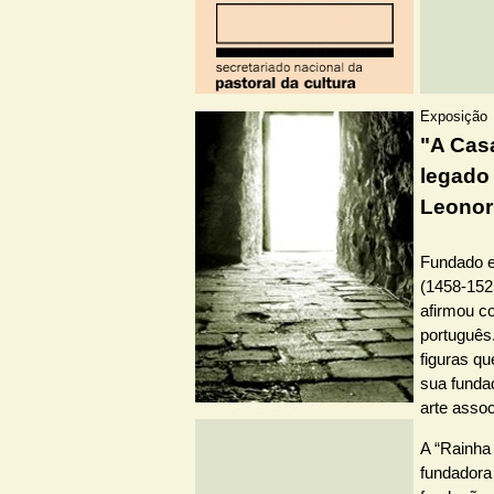
Exposição
"A Cas
legado 
Leonor
Fundado e
(1458-152
afirmou c
português
figuras q
sua fundad
arte asso
A “Rainha 
fundadora