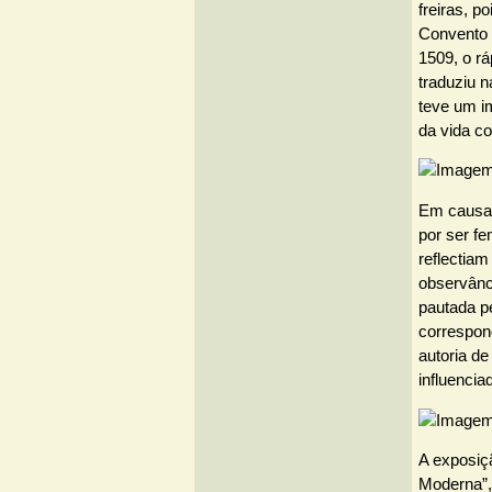
freiras, p
Convento 
1509, o r
traduziu n
teve um i
da vida co
Em causa 
por ser fe
reflectiam
observânc
pautada pe
correspon
autoria de
influencia
A exposiç
Moderna”, 