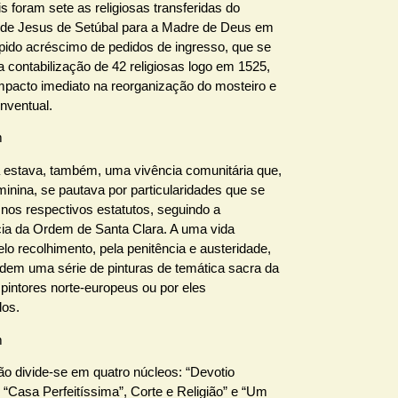
ois foram sete as religiosas transferidas do
de Jesus de Setúbal para a Madre de Deus em
ápido acréscimo de pedidos de ingresso, que se
a contabilização de 42 religiosas logo em 1525,
mpacto imediato na reorganização do mosteiro e
nventual.
estava, também, uma vivência comunitária que,
minina, se pautava por particularidades que se
 nos respectivos estatutos, seguindo a
ia da Ordem de Santa Clara. A uma vida
lo recolhimento, pela penitência e austeridade,
dem uma série de pinturas de temática sacra da
 pintores norte-europeus ou por eles
dos.
ão divide-se em quatro núcleos: “Devotio
“Casa Perfeitíssima”, Corte e Religião” e “Um