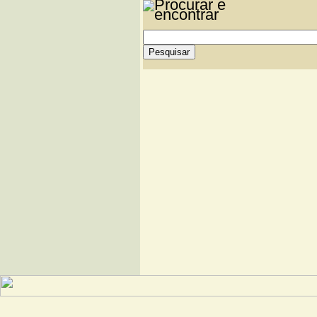
Júdice)
| VÍDEO |
Morte e eternidade em "Hi
Anunciação a Maria por 
Victoria
| VÍDEO |