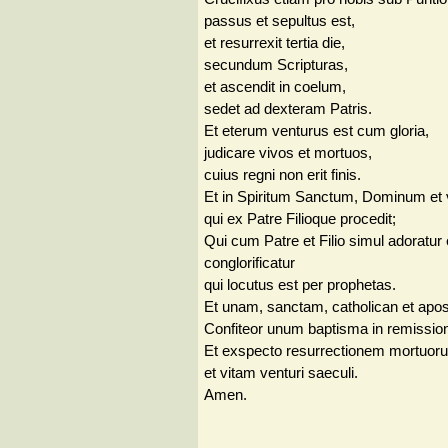
passus et sepultus est,
et resurrexit tertia die,
secundum Scripturas,
et ascendit in coelum,
sedet ad dexteram Patris.
Et eterum venturus est cum gloria,
judicare vivos et mortuos,
cuius regni non erit finis.
Et in Spiritum Sanctum, Dominum et v
qui ex Patre Filioque procedit;
Qui cum Patre et Filio simul adoratur 
conglorificatur
qui locutus est per prophetas.
Et unam, sanctam, catholican et apo
Confiteor unum baptisma in remissi
Et exspecto resurrectionem mortuor
et vitam venturi saeculi.
Amen.