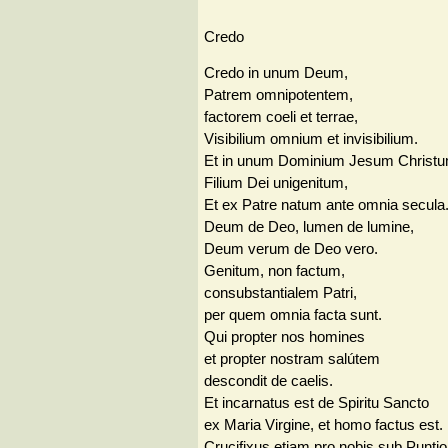
Credo
Credo in unum Deum,
Patrem omnipotentem,
factorem coeli et terrae,
Visibilium omnium et invisibilium.
Et in unum Dominium Jesum Christu
Filium Dei unigenitum,
Et ex Patre natum ante omnia secula
Deum de Deo, lumen de lumine,
Deum verum de Deo vero.
Genitum, non factum,
consubstantialem Patri,
per quem omnia facta sunt.
Qui propter nos homines
et propter nostram salútem
descondit de caelis.
Et incarnatus est de Spiritu Sancto
ex Maria Virgine, et homo factus est.
Crucifixus etiam pro nobis sub Puntio 