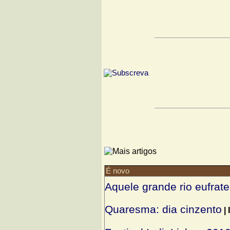
É novo
Aquele grande rio eufrat
Quaresma: dia cinzento
|